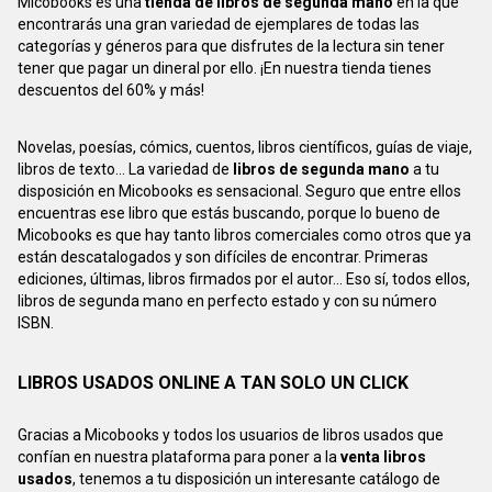
Micobooks es una
tienda de libros de segunda mano
en la que
encontrarás una gran variedad de ejemplares de todas las
categorías y géneros para que disfrutes de la lectura sin tener
tener que pagar un dineral por ello. ¡En nuestra tienda tienes
descuentos del 60% y más!
Novelas, poesías, cómics, cuentos, libros científicos, guías de viaje,
libros de texto... La variedad de
libros de segunda mano
a tu
disposición en Micobooks es sensacional. Seguro que entre ellos
encuentras ese libro que estás buscando, porque lo bueno de
Micobooks es que hay tanto libros comerciales como otros que ya
están descatalogados y son difíciles de encontrar. Primeras
ediciones, últimas, libros firmados por el autor... Eso sí, todos ellos,
libros de segunda mano en perfecto estado y con su número
ISBN.
LIBROS USADOS ONLINE A TAN SOLO UN CLICK
Gracias a Micobooks y todos los usuarios de libros usados que
confían en nuestra plataforma para poner a la
venta libros
usados
, tenemos a tu disposición un interesante catálogo de