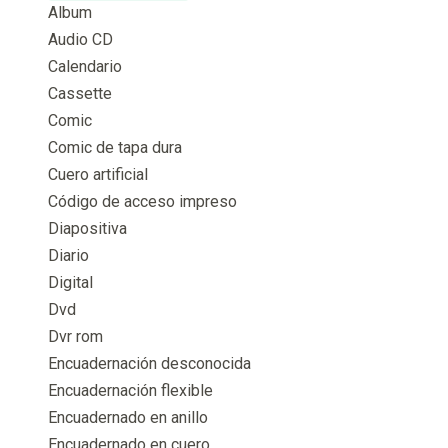
Album
Audio CD
Calendario
Cassette
Comic
Comic de tapa dura
Cuero artificial
Código de acceso impreso
Diapositiva
Diario
Digital
Dvd
Dvr rom
Encuadernación desconocida
Encuadernación flexible
Encuadernado en anillo
Encuadernado en cuero