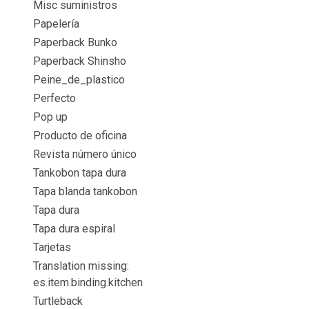
Misc suministros
Papelería
Paperback Bunko
Paperback Shinsho
Peine_de_plastico
Perfecto
Pop up
Producto de oficina
Revista número único
Tankobon tapa dura
Tapa blanda tankobon
Tapa dura
Tapa dura espiral
Tarjetas
Translation missing:
es.item.binding.kitchen
Turtleback