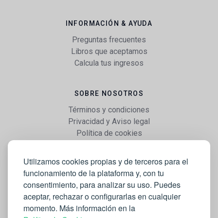
INFORMACIÓN & AYUDA
Preguntas frecuentes
Libros que aceptamos
Calcula tus ingresos
SOBRE NOSOTROS
Términos y condiciones
Privacidad y Aviso legal
Política de cookies
Utilizamos cookies propias y de terceros para el
WEB
funcionamiento de la plataforma y, con tu
Vender libros
consentimiento, para analizar su uso. Puedes
Mi cuenta
aceptar, rechazar o configurarlas en cualquier
Comprar libros
momento. Más información en la
Blog