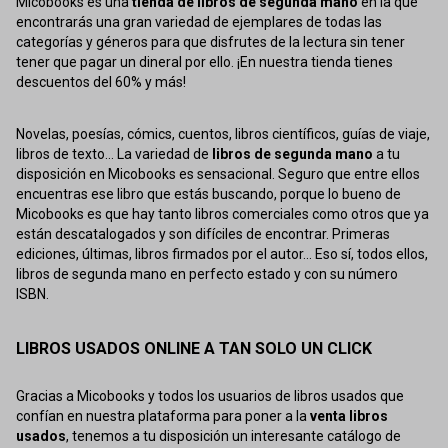
Micobooks es una
tienda de libros de segunda mano
en la que
encontrarás una gran variedad de ejemplares de todas las
categorías y géneros para que disfrutes de la lectura sin tener
tener que pagar un dineral por ello. ¡En nuestra tienda tienes
descuentos del 60% y más!
Novelas, poesías, cómics, cuentos, libros científicos, guías de viaje,
libros de texto... La variedad de
libros de segunda mano
a tu
disposición en Micobooks es sensacional. Seguro que entre ellos
encuentras ese libro que estás buscando, porque lo bueno de
Micobooks es que hay tanto libros comerciales como otros que ya
están descatalogados y son difíciles de encontrar. Primeras
ediciones, últimas, libros firmados por el autor... Eso sí, todos ellos,
libros de segunda mano en perfecto estado y con su número
ISBN.
LIBROS USADOS ONLINE A TAN SOLO UN CLICK
Gracias a Micobooks y todos los usuarios de libros usados que
confían en nuestra plataforma para poner a la
venta libros
usados
, tenemos a tu disposición un interesante catálogo de