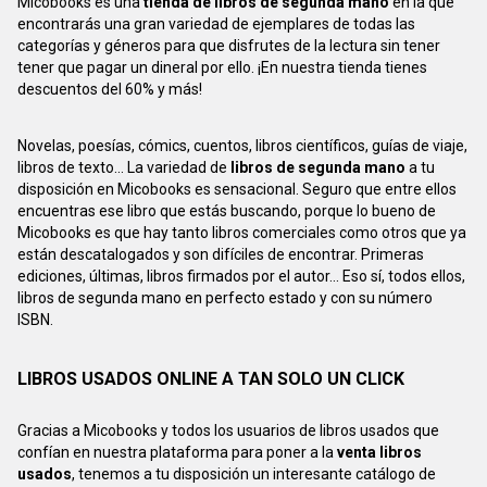
Micobooks es una
tienda de libros de segunda mano
en la que
encontrarás una gran variedad de ejemplares de todas las
categorías y géneros para que disfrutes de la lectura sin tener
tener que pagar un dineral por ello. ¡En nuestra tienda tienes
descuentos del 60% y más!
Novelas, poesías, cómics, cuentos, libros científicos, guías de viaje,
libros de texto... La variedad de
libros de segunda mano
a tu
disposición en Micobooks es sensacional. Seguro que entre ellos
encuentras ese libro que estás buscando, porque lo bueno de
Micobooks es que hay tanto libros comerciales como otros que ya
están descatalogados y son difíciles de encontrar. Primeras
ediciones, últimas, libros firmados por el autor... Eso sí, todos ellos,
libros de segunda mano en perfecto estado y con su número
ISBN.
LIBROS USADOS ONLINE A TAN SOLO UN CLICK
Gracias a Micobooks y todos los usuarios de libros usados que
confían en nuestra plataforma para poner a la
venta libros
usados
, tenemos a tu disposición un interesante catálogo de