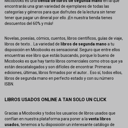
Micobooks es una
tienda de libros de segunda mano
en la que
encontrarás una gran variedad de ejemplares de todas las
categorías y géneros para que disfrutes de la lectura sin tener
tener que pagar un dineral por ello. ¡En nuestra tienda tienes
descuentos del 60% y más!
Novelas, poesías, cómics, cuentos, libros científicos, guías de viaje,
libros de texto... La variedad de
libros de segunda mano
a tu
disposición en Micobooks es sensacional. Seguro que entre ellos
encuentras ese libro que estás buscando, porque lo bueno de
Micobooks es que hay tanto libros comerciales como otros que ya
están descatalogados y son difíciles de encontrar. Primeras
ediciones, últimas, libros firmados por el autor... Eso sí, todos ellos,
libros de segunda mano en perfecto estado y con su número
ISBN.
LIBROS USADOS ONLINE A TAN SOLO UN CLICK
Gracias a Micobooks y todos los usuarios de libros usados que
confían en nuestra plataforma para poner a la
venta libros
usados
, tenemos a tu disposición un interesante catálogo de