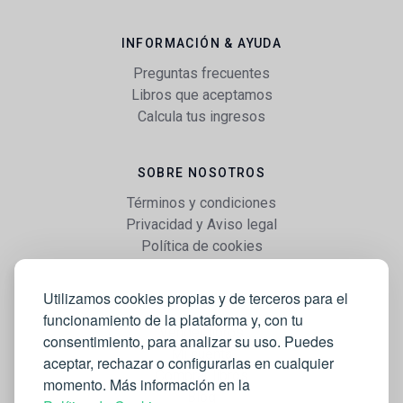
INFORMACIÓN & AYUDA
Preguntas frecuentes
Libros que aceptamos
Calcula tus ingresos
SOBRE NOSOTROS
Términos y condiciones
Privacidad y Aviso legal
Política de cookies
Utilizamos cookies propias y de terceros para el
WEB
funcionamiento de la plataforma y, con tu
Vender libros
consentimiento, para analizar su uso. Puedes
Mi cuenta
aceptar, rechazar o configurarlas en cualquier
Comprar libros
momento. Más información en la
Blog