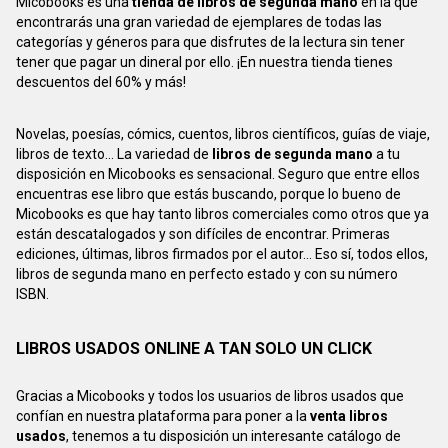
Micobooks es una
tienda de libros de segunda mano
en la que
encontrarás una gran variedad de ejemplares de todas las
categorías y géneros para que disfrutes de la lectura sin tener
tener que pagar un dineral por ello. ¡En nuestra tienda tienes
descuentos del 60% y más!
Novelas, poesías, cómics, cuentos, libros científicos, guías de viaje,
libros de texto... La variedad de
libros de segunda mano
a tu
disposición en Micobooks es sensacional. Seguro que entre ellos
encuentras ese libro que estás buscando, porque lo bueno de
Micobooks es que hay tanto libros comerciales como otros que ya
están descatalogados y son difíciles de encontrar. Primeras
ediciones, últimas, libros firmados por el autor... Eso sí, todos ellos,
libros de segunda mano en perfecto estado y con su número
ISBN.
LIBROS USADOS ONLINE A TAN SOLO UN CLICK
Gracias a Micobooks y todos los usuarios de libros usados que
confían en nuestra plataforma para poner a la
venta libros
usados
, tenemos a tu disposición un interesante catálogo de