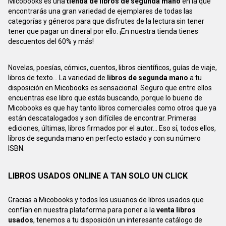
Micobooks es una
tienda de libros de segunda mano
en la que
encontrarás una gran variedad de ejemplares de todas las
categorías y géneros para que disfrutes de la lectura sin tener
tener que pagar un dineral por ello. ¡En nuestra tienda tienes
descuentos del 60% y más!
Novelas, poesías, cómics, cuentos, libros científicos, guías de viaje,
libros de texto... La variedad de
libros de segunda mano
a tu
disposición en Micobooks es sensacional. Seguro que entre ellos
encuentras ese libro que estás buscando, porque lo bueno de
Micobooks es que hay tanto libros comerciales como otros que ya
están descatalogados y son difíciles de encontrar. Primeras
ediciones, últimas, libros firmados por el autor... Eso sí, todos ellos,
libros de segunda mano en perfecto estado y con su número
ISBN.
LIBROS USADOS ONLINE A TAN SOLO UN CLICK
Gracias a Micobooks y todos los usuarios de libros usados que
confían en nuestra plataforma para poner a la
venta libros
usados
, tenemos a tu disposición un interesante catálogo de