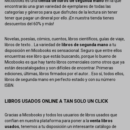
Micobooks es una
tienda de libros de segunda mano
en la que
encontrarás una gran variedad de ejemplares de todas las
categorías y géneros para que disfrutes de la lectura sin tener
tener que pagar un dineral por ello. ¡En nuestra tienda tienes
descuentos del 60% y más!
Novelas, poesías, cómics, cuentos, libros científicos, guías de viaje,
libros de texto... La variedad de
libros de segunda mano
a tu
disposición en Micobooks es sensacional. Seguro que entre ellos
encuentras ese libro que estás buscando, porque lo bueno de
Micobooks es que hay tanto libros comerciales como otros que ya
están descatalogados y son difíciles de encontrar. Primeras
ediciones, últimas, libros firmados por el autor... Eso sí, todos ellos,
libros de segunda mano en perfecto estado y con su número
ISBN.
LIBROS USADOS ONLINE A TAN SOLO UN CLICK
Gracias a Micobooks y todos los usuarios de libros usados que
confían en nuestra plataforma para poner a la
venta libros
usados
, tenemos a tu disposición un interesante catálogo de