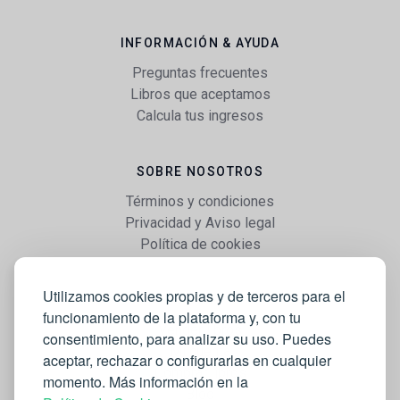
INFORMACIÓN & AYUDA
Preguntas frecuentes
Libros que aceptamos
Calcula tus ingresos
SOBRE NOSOTROS
Términos y condiciones
Privacidad y Aviso legal
Política de cookies
Utilizamos cookies propias y de terceros para el
WEB
funcionamiento de la plataforma y, con tu
Vender libros
consentimiento, para analizar su uso. Puedes
Mi cuenta
aceptar, rechazar o configurarlas en cualquier
Comprar libros
momento. Más información en la
Blog