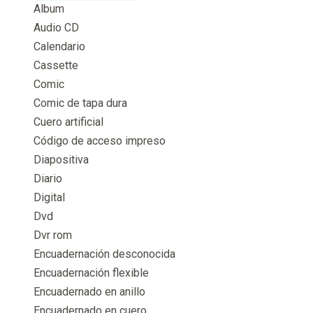
Album
Audio CD
Calendario
Cassette
Comic
Comic de tapa dura
Cuero artificial
Código de acceso impreso
Diapositiva
Diario
Digital
Dvd
Dvr rom
Encuadernación desconocida
Encuadernación flexible
Encuadernado en anillo
Encuadernado en cuero