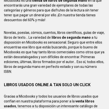
Micobooks es una
tienda de libros de segunda mano
en la que
encontrarás una gran variedad de ejemplares de todas las
categorías y géneros para que disfrutes de la lectura sin tener
tener que pagar un dineral por ello. ¡En nuestra tienda tienes
descuentos del 60% y más!
Novelas, poesías, cómics, cuentos, libros científicos, guías de viaje,
libros de texto... La variedad de
libros de segunda mano
a tu
disposición en Micobooks es sensacional. Seguro que entre ellos
encuentras ese libro que estás buscando, porque lo bueno de
Micobooks es que hay tanto libros comerciales como otros que ya
están descatalogados y son difíciles de encontrar. Primeras
ediciones, últimas, libros firmados por el autor... Eso sí, todos ellos,
libros de segunda mano en perfecto estado y con su número
ISBN.
LIBROS USADOS ONLINE A TAN SOLO UN CLICK
Gracias a Micobooks y todos los usuarios de libros usados que
confían en nuestra plataforma para poner a la
venta libros
usados
, tenemos a tu disposición un interesante catálogo de