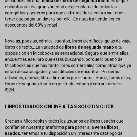
Micobooks es una
tienda de libros de segunda mano
en la que
encontrarás una gran variedad de ejemplares de todas las
categorías y géneros para que disfrutes de la lectura sin tener
tener que pagar un dineral por ello. ¡En nuestra tienda tienes
descuentos del 60% y más!
Novelas, poesías, cómics, cuentos, libros científicos, guías de viaje,
libros de texto... La variedad de
libros de segunda mano
a tu
disposición en Micobooks es sensacional. Seguro que entre ellos
encuentras ese libro que estás buscando, porque lo bueno de
Micobooks es que hay tanto libros comerciales como otros que ya
están descatalogados y son difíciles de encontrar. Primeras
ediciones, últimas, libros firmados por el autor... Eso sí, todos ellos,
libros de segunda mano en perfecto estado y con su número
ISBN.
LIBROS USADOS ONLINE A TAN SOLO UN CLICK
Gracias a Micobooks y todos los usuarios de libros usados que
confían en nuestra plataforma para poner a la
venta libros
usados
, tenemos a tu disposición un interesante catálogo de