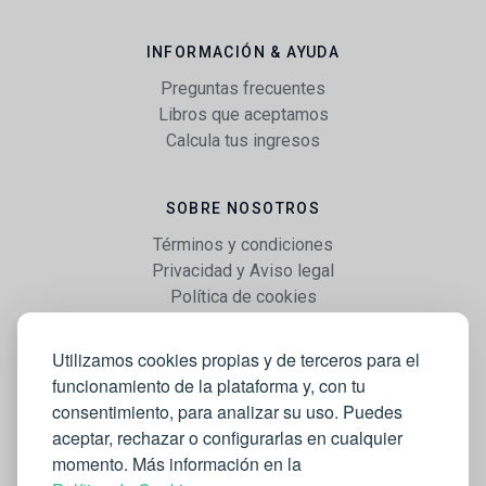
INFORMACIÓN & AYUDA
Preguntas frecuentes
Libros que aceptamos
Calcula tus ingresos
SOBRE NOSOTROS
Términos y condiciones
Privacidad y Aviso legal
Política de cookies
Utilizamos cookies propias y de terceros para el
WEB
funcionamiento de la plataforma y, con tu
Vender libros
consentimiento, para analizar su uso. Puedes
Mi cuenta
aceptar, rechazar o configurarlas en cualquier
Comprar libros
momento. Más información en la
Blog