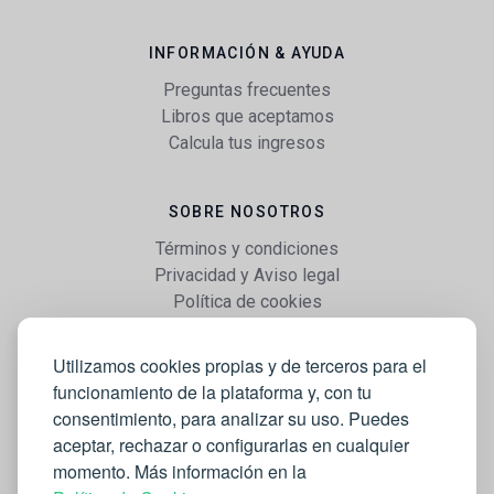
INFORMACIÓN & AYUDA
Preguntas frecuentes
Libros que aceptamos
Calcula tus ingresos
SOBRE NOSOTROS
Términos y condiciones
Privacidad y Aviso legal
Política de cookies
Utilizamos cookies propias y de terceros para el
WEB
funcionamiento de la plataforma y, con tu
Vender libros
consentimiento, para analizar su uso. Puedes
Mi cuenta
aceptar, rechazar o configurarlas en cualquier
Comprar libros
momento. Más información en la
Blog