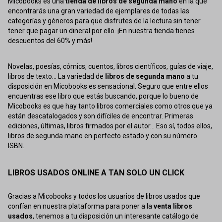
Micobooks es una
tienda de libros de segunda mano
en la que
encontrarás una gran variedad de ejemplares de todas las
categorías y géneros para que disfrutes de la lectura sin tener
tener que pagar un dineral por ello. ¡En nuestra tienda tienes
descuentos del 60% y más!
Novelas, poesías, cómics, cuentos, libros científicos, guías de viaje,
libros de texto... La variedad de
libros de segunda mano
a tu
disposición en Micobooks es sensacional. Seguro que entre ellos
encuentras ese libro que estás buscando, porque lo bueno de
Micobooks es que hay tanto libros comerciales como otros que ya
están descatalogados y son difíciles de encontrar. Primeras
ediciones, últimas, libros firmados por el autor... Eso sí, todos ellos,
libros de segunda mano en perfecto estado y con su número
ISBN.
LIBROS USADOS ONLINE A TAN SOLO UN CLICK
Gracias a Micobooks y todos los usuarios de libros usados que
confían en nuestra plataforma para poner a la
venta libros
usados
, tenemos a tu disposición un interesante catálogo de