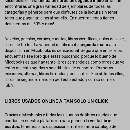
Micobooks es una
tienda de libros de segunda mano
en la que
encontrarás una gran variedad de ejemplares de todas las
categorías y géneros para que disfrutes de la lectura sin tener
tener que pagar un dineral por ello. ¡En nuestra tienda tienes
descuentos del 60% y más!
Novelas, poesías, cómics, cuentos, libros científicos, guías de viaje,
libros de texto... La variedad de
libros de segunda mano
a tu
disposición en Micobooks es sensacional. Seguro que entre ellos
encuentras ese libro que estás buscando, porque lo bueno de
Micobooks es que hay tanto libros comerciales como otros que ya
están descatalogados y son difíciles de encontrar. Primeras
ediciones, últimas, libros firmados por el autor... Eso sí, todos ellos,
libros de segunda mano en perfecto estado y con su número
ISBN.
LIBROS USADOS ONLINE A TAN SOLO UN CLICK
Gracias a Micobooks y todos los usuarios de libros usados que
confían en nuestra plataforma para poner a la
venta libros
usados
, tenemos a tu disposición un interesante catálogo de