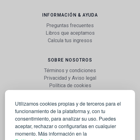
INFORMACIÓN & AYUDA
Preguntas frecuentes
Libros que aceptamos
Calcula tus ingresos
SOBRE NOSOTROS
Términos y condiciones
Privacidad y Aviso legal
Política de cookies
Utilizamos cookies propias y de terceros para el
WEB
funcionamiento de la plataforma y, con tu
Vender libros
consentimiento, para analizar su uso. Puedes
Mi cuenta
aceptar, rechazar o configurarlas en cualquier
Comprar libros
momento. Más información en la
Blog