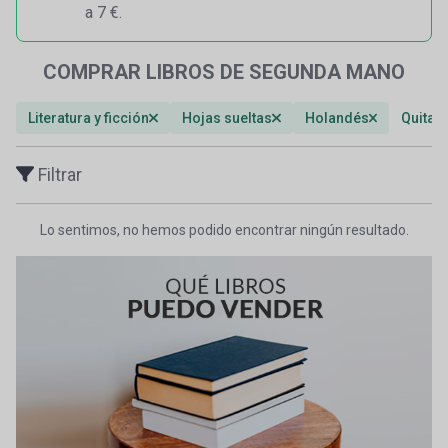
a 7 €.
COMPRAR LIBROS DE SEGUNDA MANO
Literatura y ficción
Hojas sueltas
Holandés
Quitar 
Filtrar
Lo sentimos, no hemos podido encontrar ningún resultado.