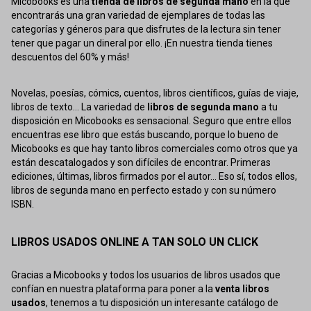
Micobooks es una
tienda de libros de segunda mano
en la que
encontrarás una gran variedad de ejemplares de todas las
categorías y géneros para que disfrutes de la lectura sin tener
tener que pagar un dineral por ello. ¡En nuestra tienda tienes
descuentos del 60% y más!
Novelas, poesías, cómics, cuentos, libros científicos, guías de viaje,
libros de texto... La variedad de
libros de segunda mano
a tu
disposición en Micobooks es sensacional. Seguro que entre ellos
encuentras ese libro que estás buscando, porque lo bueno de
Micobooks es que hay tanto libros comerciales como otros que ya
están descatalogados y son difíciles de encontrar. Primeras
ediciones, últimas, libros firmados por el autor... Eso sí, todos ellos,
libros de segunda mano en perfecto estado y con su número
ISBN.
LIBROS USADOS ONLINE A TAN SOLO UN CLICK
Gracias a Micobooks y todos los usuarios de libros usados que
confían en nuestra plataforma para poner a la
venta libros
usados
, tenemos a tu disposición un interesante catálogo de