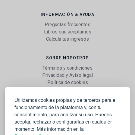
INFORMACIÓN & AYUDA
Preguntas frecuentes
Libros que aceptamos
Calcula tus ingresos
SOBRE NOSOTROS
Términos y condiciones
Privacidad y Aviso legal
Política de cookies
Utilizamos cookies propias y de terceros para el
WEB
funcionamiento de la plataforma y, con tu
Vender libros
consentimiento, para analizar su uso. Puedes
Mi cuenta
aceptar, rechazar o configurarlas en cualquier
Comprar libros
momento. Más información en la
Blog