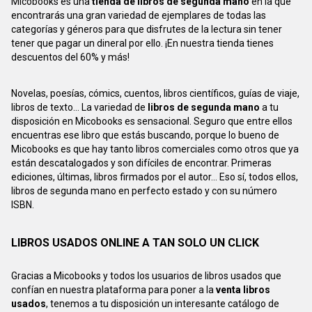
Micobooks es una
tienda de libros de segunda mano
en la que
encontrarás una gran variedad de ejemplares de todas las
categorías y géneros para que disfrutes de la lectura sin tener
tener que pagar un dineral por ello. ¡En nuestra tienda tienes
descuentos del 60% y más!
Novelas, poesías, cómics, cuentos, libros científicos, guías de viaje,
libros de texto... La variedad de
libros de segunda mano
a tu
disposición en Micobooks es sensacional. Seguro que entre ellos
encuentras ese libro que estás buscando, porque lo bueno de
Micobooks es que hay tanto libros comerciales como otros que ya
están descatalogados y son difíciles de encontrar. Primeras
ediciones, últimas, libros firmados por el autor... Eso sí, todos ellos,
libros de segunda mano en perfecto estado y con su número
ISBN.
LIBROS USADOS ONLINE A TAN SOLO UN CLICK
Gracias a Micobooks y todos los usuarios de libros usados que
confían en nuestra plataforma para poner a la
venta libros
usados
, tenemos a tu disposición un interesante catálogo de