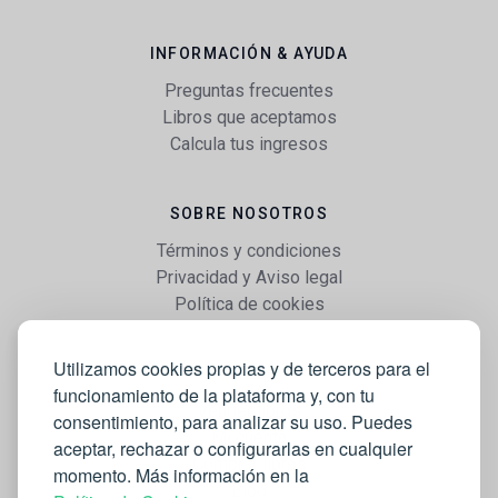
INFORMACIÓN & AYUDA
Preguntas frecuentes
Libros que aceptamos
Calcula tus ingresos
SOBRE NOSOTROS
Términos y condiciones
Privacidad y Aviso legal
Política de cookies
Utilizamos cookies propias y de terceros para el
WEB
funcionamiento de la plataforma y, con tu
Vender libros
consentimiento, para analizar su uso. Puedes
Mi cuenta
aceptar, rechazar o configurarlas en cualquier
Comprar libros
momento. Más información en la
Blog