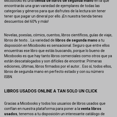
Micobooks es una
tienda de libros de segunda mano
en la que
encontrarás una gran variedad de ejemplares de todas las
categorías y géneros para que disfrutes de la lectura sin tener
tener que pagar un dineral por ello. ¡En nuestra tienda tienes
descuentos del 60% y más!
Novelas, poesías, cómics, cuentos, libros científicos, guías de viaje,
libros de texto... La variedad de
libros de segunda mano
a tu
disposición en Micobooks es sensacional. Seguro que entre ellos
encuentras ese libro que estás buscando, porque lo bueno de
Micobooks es que hay tanto libros comerciales como otros que ya
están descatalogados y son difíciles de encontrar. Primeras
ediciones, últimas, libros firmados por el autor... Eso sí, todos ellos,
libros de segunda mano en perfecto estado y con su número
ISBN.
LIBROS USADOS ONLINE A TAN SOLO UN CLICK
Gracias a Micobooks y todos los usuarios de libros usados que
confían en nuestra plataforma para poner a la
venta libros
usados
, tenemos a tu disposición un interesante catálogo de