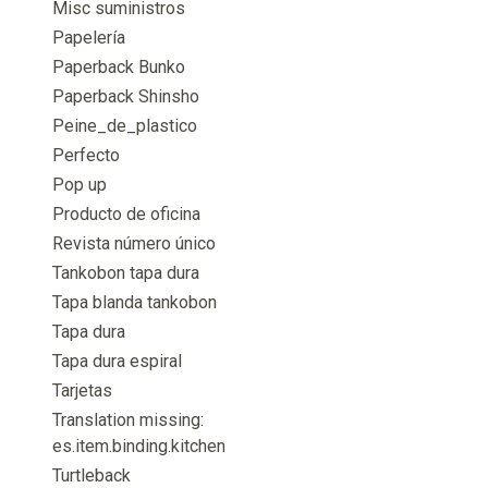
Misc suministros
Papelería
Paperback Bunko
Paperback Shinsho
Peine_de_plastico
Perfecto
Pop up
Producto de oficina
Revista número único
Tankobon tapa dura
Tapa blanda tankobon
Tapa dura
Tapa dura espiral
Tarjetas
Translation missing:
es.item.binding.kitchen
Turtleback