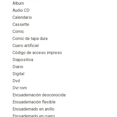
Album
Audio CD
Calendario
Cassette
Comic
Comic de tapa dura
Cuero artificial
Código de acceso impreso
Diapositiva
Diario
Digital
Dvd
Dvr rom
Encuadernación desconocida
Encuadernación flexible
Encuadernado en anillo
Encuadernado en cuero