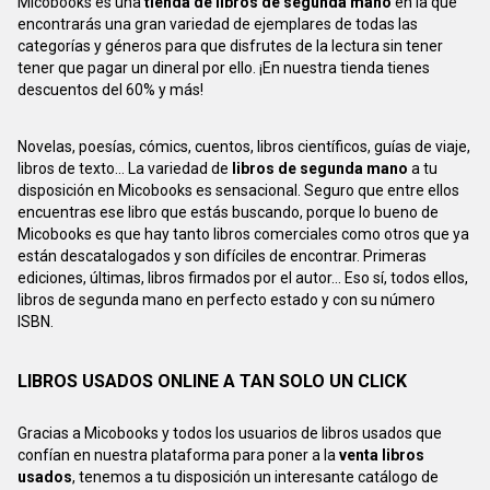
Micobooks es una
tienda de libros de segunda mano
en la que
encontrarás una gran variedad de ejemplares de todas las
categorías y géneros para que disfrutes de la lectura sin tener
tener que pagar un dineral por ello. ¡En nuestra tienda tienes
descuentos del 60% y más!
Novelas, poesías, cómics, cuentos, libros científicos, guías de viaje,
libros de texto... La variedad de
libros de segunda mano
a tu
disposición en Micobooks es sensacional. Seguro que entre ellos
encuentras ese libro que estás buscando, porque lo bueno de
Micobooks es que hay tanto libros comerciales como otros que ya
están descatalogados y son difíciles de encontrar. Primeras
ediciones, últimas, libros firmados por el autor... Eso sí, todos ellos,
libros de segunda mano en perfecto estado y con su número
ISBN.
LIBROS USADOS ONLINE A TAN SOLO UN CLICK
Gracias a Micobooks y todos los usuarios de libros usados que
confían en nuestra plataforma para poner a la
venta libros
usados
, tenemos a tu disposición un interesante catálogo de