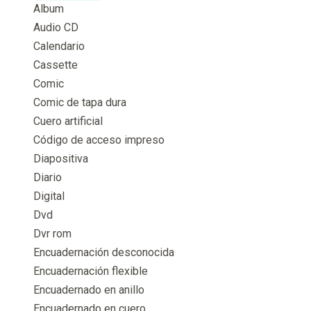
Album
Audio CD
Calendario
Cassette
Comic
Comic de tapa dura
Cuero artificial
Código de acceso impreso
Diapositiva
Diario
Digital
Dvd
Dvr rom
Encuadernación desconocida
Encuadernación flexible
Encuadernado en anillo
Encuadernado en cuero