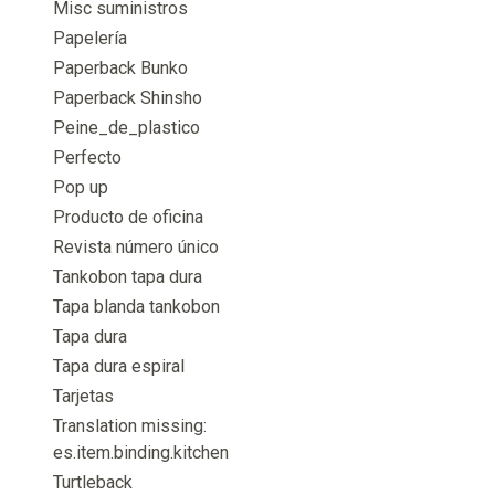
Misc suministros
Papelería
Paperback Bunko
Paperback Shinsho
Peine_de_plastico
Perfecto
Pop up
Producto de oficina
Revista número único
Tankobon tapa dura
Tapa blanda tankobon
Tapa dura
Tapa dura espiral
Tarjetas
Translation missing:
es.item.binding.kitchen
Turtleback