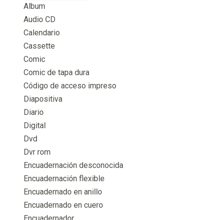
Album
Audio CD
Calendario
Cassette
Comic
Comic de tapa dura
Código de acceso impreso
Diapositiva
Diario
Digital
Dvd
Dvr rom
Encuadernación desconocida
Encuadernación flexible
Encuadernado en anillo
Encuadernado en cuero
Encuadernador