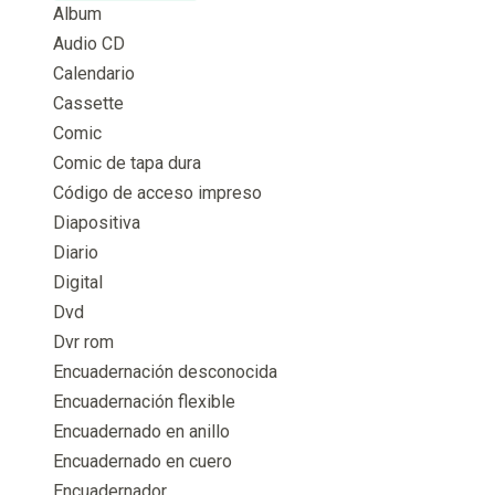
Album
Audio CD
Calendario
Cassette
Comic
Comic de tapa dura
Código de acceso impreso
Diapositiva
Diario
Digital
Dvd
Dvr rom
Encuadernación desconocida
Encuadernación flexible
Encuadernado en anillo
Encuadernado en cuero
Encuadernador