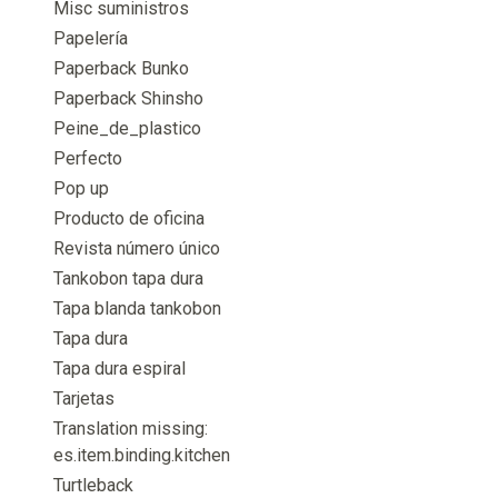
Misc suministros
Papelería
Paperback Bunko
Paperback Shinsho
Peine_de_plastico
Perfecto
Pop up
Producto de oficina
Revista número único
Tankobon tapa dura
Tapa blanda tankobon
Tapa dura
Tapa dura espiral
Tarjetas
Translation missing:
es.item.binding.kitchen
Turtleback