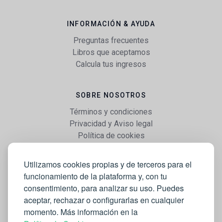
INFORMACIÓN & AYUDA
Preguntas frecuentes
Libros que aceptamos
Calcula tus ingresos
SOBRE NOSOTROS
Términos y condiciones
Privacidad y Aviso legal
Política de cookies
Utilizamos cookies propias y de terceros para el
WEB
funcionamiento de la plataforma y, con tu
Vender libros
consentimiento, para analizar su uso. Puedes
Mi cuenta
aceptar, rechazar o configurarlas en cualquier
Comprar libros
momento. Más información en la
Blog