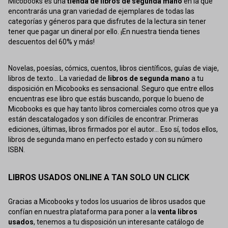
Micobooks es una
tienda de libros de segunda mano
en la que
encontrarás una gran variedad de ejemplares de todas las
categorías y géneros para que disfrutes de la lectura sin tener
tener que pagar un dineral por ello. ¡En nuestra tienda tienes
descuentos del 60% y más!
Novelas, poesías, cómics, cuentos, libros científicos, guías de viaje,
libros de texto... La variedad de
libros de segunda mano
a tu
disposición en Micobooks es sensacional. Seguro que entre ellos
encuentras ese libro que estás buscando, porque lo bueno de
Micobooks es que hay tanto libros comerciales como otros que ya
están descatalogados y son difíciles de encontrar. Primeras
ediciones, últimas, libros firmados por el autor... Eso sí, todos ellos,
libros de segunda mano en perfecto estado y con su número
ISBN.
LIBROS USADOS ONLINE A TAN SOLO UN CLICK
Gracias a Micobooks y todos los usuarios de libros usados que
confían en nuestra plataforma para poner a la
venta libros
usados
, tenemos a tu disposición un interesante catálogo de