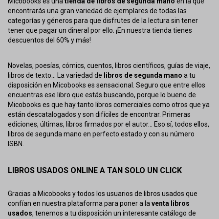
Micobooks es una
tienda de libros de segunda mano
en la que
encontrarás una gran variedad de ejemplares de todas las
categorías y géneros para que disfrutes de la lectura sin tener
tener que pagar un dineral por ello. ¡En nuestra tienda tienes
descuentos del 60% y más!
Novelas, poesías, cómics, cuentos, libros científicos, guías de viaje,
libros de texto... La variedad de
libros de segunda mano
a tu
disposición en Micobooks es sensacional. Seguro que entre ellos
encuentras ese libro que estás buscando, porque lo bueno de
Micobooks es que hay tanto libros comerciales como otros que ya
están descatalogados y son difíciles de encontrar. Primeras
ediciones, últimas, libros firmados por el autor... Eso sí, todos ellos,
libros de segunda mano en perfecto estado y con su número
ISBN.
LIBROS USADOS ONLINE A TAN SOLO UN CLICK
Gracias a Micobooks y todos los usuarios de libros usados que
confían en nuestra plataforma para poner a la
venta libros
usados
, tenemos a tu disposición un interesante catálogo de