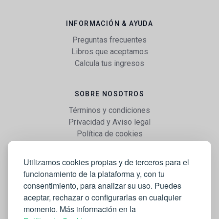
INFORMACIÓN & AYUDA
Preguntas frecuentes
Libros que aceptamos
Calcula tus ingresos
SOBRE NOSOTROS
Términos y condiciones
Privacidad y Aviso legal
Política de cookies
Utilizamos cookies propias y de terceros para el
WEB
funcionamiento de la plataforma y, con tu
Vender libros
consentimiento, para analizar su uso. Puedes
Mi cuenta
aceptar, rechazar o configurarlas en cualquier
Comprar libros
momento. Más información en la
Blog