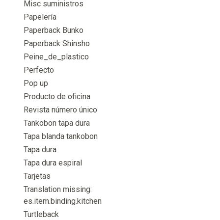
Misc suministros
Papelería
Paperback Bunko
Paperback Shinsho
Peine_de_plastico
Perfecto
Pop up
Producto de oficina
Revista número único
Tankobon tapa dura
Tapa blanda tankobon
Tapa dura
Tapa dura espiral
Tarjetas
Translation missing:
es.item.binding.kitchen
Turtleback