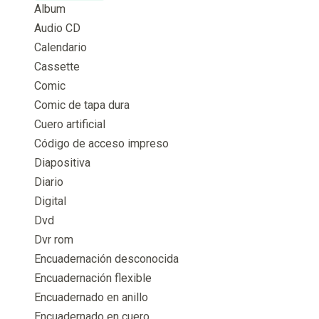
Album
Audio CD
Calendario
Cassette
Comic
Comic de tapa dura
Cuero artificial
Código de acceso impreso
Diapositiva
Diario
Digital
Dvd
Dvr rom
Encuadernación desconocida
Encuadernación flexible
Encuadernado en anillo
Encuadernado en cuero