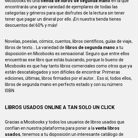
Micobooks es una
tienda de libros de segunda mano
en la que
encontrarás una gran variedad de ejemplares de todas las
categorías y géneros para que disfrutes de la lectura sin tener
tener que pagar un dineral por ello. ¡En nuestra tienda tienes
descuentos del 60% y más!
Novelas, poesías, cómics, cuentos, libros científicos, guías de viaje,
libros de texto... La variedad de
libros de segunda mano
a tu
disposición en Micobooks es sensacional. Seguro que entre ellos
encuentras ese libro que estás buscando, porque lo bueno de
Micobooks es que hay tanto libros comerciales como otros que ya
están descatalogados y son difíciles de encontrar. Primeras
ediciones, últimas, libros firmados por el autor... Eso sí, todos ellos,
libros de segunda mano en perfecto estado y con su número
ISBN.
LIBROS USADOS ONLINE A TAN SOLO UN CLICK
Gracias a Micobooks y todos los usuarios de libros usados que
confían en nuestra plataforma para poner a la
venta libros
usados
, tenemos a tu disposición un interesante catálogo de