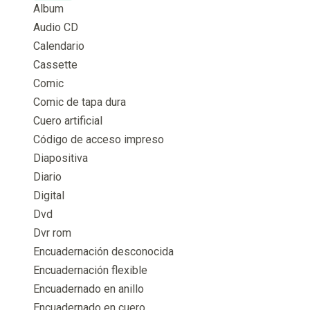
Album
Audio CD
Calendario
Cassette
Comic
Comic de tapa dura
Cuero artificial
Código de acceso impreso
Diapositiva
Diario
Digital
Dvd
Dvr rom
Encuadernación desconocida
Encuadernación flexible
Encuadernado en anillo
Encuadernado en cuero