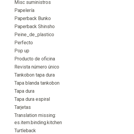
Misc suministros
Papelería
Paperback Bunko
Paperback Shinsho
Peine_de_plastico
Perfecto
Pop up
Producto de oficina
Revista número único
Tankobon tapa dura
Tapa blanda tankobon
Tapa dura
Tapa dura espiral
Tarjetas
Translation missing:
es.item.binding.kitchen
Turtleback