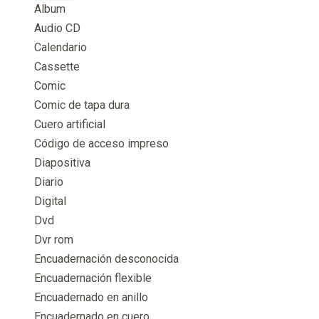
Album
Audio CD
Calendario
Cassette
Comic
Comic de tapa dura
Cuero artificial
Código de acceso impreso
Diapositiva
Diario
Digital
Dvd
Dvr rom
Encuadernación desconocida
Encuadernación flexible
Encuadernado en anillo
Encuadernado en cuero