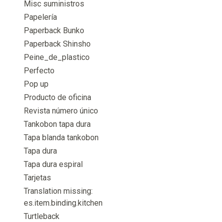
Misc suministros
Papelería
Paperback Bunko
Paperback Shinsho
Peine_de_plastico
Perfecto
Pop up
Producto de oficina
Revista número único
Tankobon tapa dura
Tapa blanda tankobon
Tapa dura
Tapa dura espiral
Tarjetas
Translation missing:
es.item.binding.kitchen
Turtleback