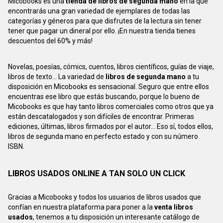
Micobooks es una
tienda de libros de segunda mano
en la que
encontrarás una gran variedad de ejemplares de todas las
categorías y géneros para que disfrutes de la lectura sin tener
tener que pagar un dineral por ello. ¡En nuestra tienda tienes
descuentos del 60% y más!
Novelas, poesías, cómics, cuentos, libros científicos, guías de viaje,
libros de texto... La variedad de
libros de segunda mano
a tu
disposición en Micobooks es sensacional. Seguro que entre ellos
encuentras ese libro que estás buscando, porque lo bueno de
Micobooks es que hay tanto libros comerciales como otros que ya
están descatalogados y son difíciles de encontrar. Primeras
ediciones, últimas, libros firmados por el autor... Eso sí, todos ellos,
libros de segunda mano en perfecto estado y con su número
ISBN.
LIBROS USADOS ONLINE A TAN SOLO UN CLICK
Gracias a Micobooks y todos los usuarios de libros usados que
confían en nuestra plataforma para poner a la
venta libros
usados
, tenemos a tu disposición un interesante catálogo de