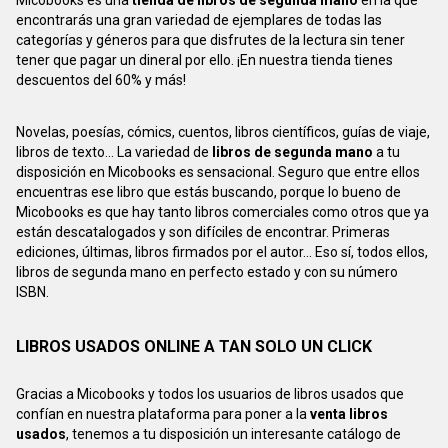
Micobooks es una
tienda de libros de segunda mano
en la que
encontrarás una gran variedad de ejemplares de todas las
categorías y géneros para que disfrutes de la lectura sin tener
tener que pagar un dineral por ello. ¡En nuestra tienda tienes
descuentos del 60% y más!
Novelas, poesías, cómics, cuentos, libros científicos, guías de viaje,
libros de texto... La variedad de
libros de segunda mano
a tu
disposición en Micobooks es sensacional. Seguro que entre ellos
encuentras ese libro que estás buscando, porque lo bueno de
Micobooks es que hay tanto libros comerciales como otros que ya
están descatalogados y son difíciles de encontrar. Primeras
ediciones, últimas, libros firmados por el autor... Eso sí, todos ellos,
libros de segunda mano en perfecto estado y con su número
ISBN.
LIBROS USADOS ONLINE A TAN SOLO UN CLICK
Gracias a Micobooks y todos los usuarios de libros usados que
confían en nuestra plataforma para poner a la
venta libros
usados
, tenemos a tu disposición un interesante catálogo de