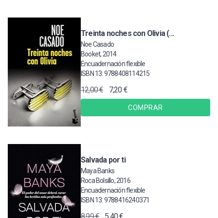
Treinta noches con Olivia (...
Noe Casado
Booket, 2014
Encuadernación flexible
ISBN 13: 9788408114215
12,00 €
7,20 €
COMPRAR
Salvada por ti
Maya Banks
Roca Bolsillo, 2016
Encuadernación flexible
ISBN 13: 9788416240371
8,99 €
5,40 €