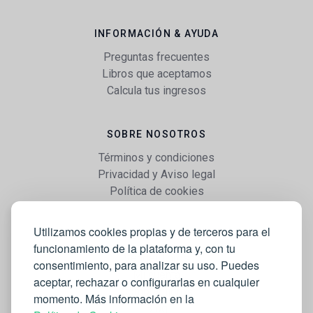
INFORMACIÓN & AYUDA
Preguntas frecuentes
Libros que aceptamos
Calcula tus ingresos
SOBRE NOSOTROS
Términos y condiciones
Privacidad y Aviso legal
Política de cookies
Utilizamos cookies propias y de terceros para el
WEB
funcionamiento de la plataforma y, con tu
Vender libros
consentimiento, para analizar su uso. Puedes
Mi cuenta
aceptar, rechazar o configurarlas en cualquier
Comprar libros
momento. Más información en la
Blog