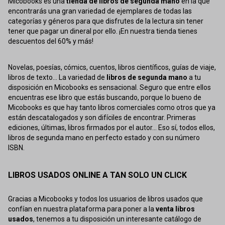
Micobooks es una
tienda de libros de segunda mano
en la que
encontrarás una gran variedad de ejemplares de todas las
categorías y géneros para que disfrutes de la lectura sin tener
tener que pagar un dineral por ello. ¡En nuestra tienda tienes
descuentos del 60% y más!
Novelas, poesías, cómics, cuentos, libros científicos, guías de viaje,
libros de texto... La variedad de
libros de segunda mano
a tu
disposición en Micobooks es sensacional. Seguro que entre ellos
encuentras ese libro que estás buscando, porque lo bueno de
Micobooks es que hay tanto libros comerciales como otros que ya
están descatalogados y son difíciles de encontrar. Primeras
ediciones, últimas, libros firmados por el autor... Eso sí, todos ellos,
libros de segunda mano en perfecto estado y con su número
ISBN.
LIBROS USADOS ONLINE A TAN SOLO UN CLICK
Gracias a Micobooks y todos los usuarios de libros usados que
confían en nuestra plataforma para poner a la
venta libros
usados
, tenemos a tu disposición un interesante catálogo de