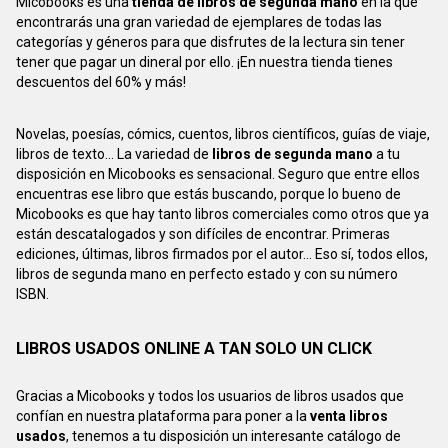
Micobooks es una
tienda de libros de segunda mano
en la que
encontrarás una gran variedad de ejemplares de todas las
categorías y géneros para que disfrutes de la lectura sin tener
tener que pagar un dineral por ello. ¡En nuestra tienda tienes
descuentos del 60% y más!
Novelas, poesías, cómics, cuentos, libros científicos, guías de viaje,
libros de texto... La variedad de
libros de segunda mano
a tu
disposición en Micobooks es sensacional. Seguro que entre ellos
encuentras ese libro que estás buscando, porque lo bueno de
Micobooks es que hay tanto libros comerciales como otros que ya
están descatalogados y son difíciles de encontrar. Primeras
ediciones, últimas, libros firmados por el autor... Eso sí, todos ellos,
libros de segunda mano en perfecto estado y con su número
ISBN.
LIBROS USADOS ONLINE A TAN SOLO UN CLICK
Gracias a Micobooks y todos los usuarios de libros usados que
confían en nuestra plataforma para poner a la
venta libros
usados
, tenemos a tu disposición un interesante catálogo de