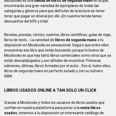
Micobooks es una
tienda de libros de segunda mano
en la que
encontrarás una gran variedad de ejemplares de todas las
categorías y géneros para que disfrutes de la lectura sin tener
tener que pagar un dineral por ello. ¡En nuestra tienda tienes
descuentos del 60% y más!
Novelas, poesías, cómics, cuentos, libros científicos, guías de viaje,
libros de texto... La variedad de
libros de segunda mano
a tu
disposición en Micobooks es sensacional. Seguro que entre ellos
encuentras ese libro que estás buscando, porque lo bueno de
Micobooks es que hay tanto libros comerciales como otros que ya
están descatalogados y son difíciles de encontrar. Primeras
ediciones, últimas, libros firmados por el autor... Eso sí, todos ellos,
libros de segunda mano en perfecto estado y con su número
ISBN.
LIBROS USADOS ONLINE A TAN SOLO UN CLICK
Gracias a Micobooks y todos los usuarios de libros usados que
confían en nuestra plataforma para poner a la
venta libros
usados
, tenemos a tu disposición un interesante catálogo de