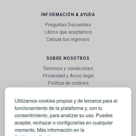
INFORMACIÓN & AYUDA
Preguntas frecuentes
Libros que aceptamos
Calcula tus ingresos
SOBRE NOSOTROS
Términos y condiciones
Privacidad y Aviso legal
Política de cookies
Utilizamos cookies propias y de terceros para el
WEB
funcionamiento de la plataforma y, con tu
Vender libros
consentimiento, para analizar su uso. Puedes
Mi cuenta
aceptar, rechazar o configurarlas en cualquier
Comprar libros
momento. Más información en la
Blog