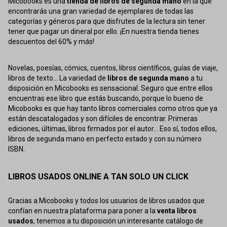
Micobooks es una
tienda de libros de segunda mano
en la que
encontrarás una gran variedad de ejemplares de todas las
categorías y géneros para que disfrutes de la lectura sin tener
tener que pagar un dineral por ello. ¡En nuestra tienda tienes
descuentos del 60% y más!
Novelas, poesías, cómics, cuentos, libros científicos, guías de viaje,
libros de texto... La variedad de
libros de segunda mano
a tu
disposición en Micobooks es sensacional. Seguro que entre ellos
encuentras ese libro que estás buscando, porque lo bueno de
Micobooks es que hay tanto libros comerciales como otros que ya
están descatalogados y son difíciles de encontrar. Primeras
ediciones, últimas, libros firmados por el autor... Eso sí, todos ellos,
libros de segunda mano en perfecto estado y con su número
ISBN.
LIBROS USADOS ONLINE A TAN SOLO UN CLICK
Gracias a Micobooks y todos los usuarios de libros usados que
confían en nuestra plataforma para poner a la
venta libros
usados
, tenemos a tu disposición un interesante catálogo de