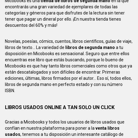
Micobooks es una
tienda de libros de segunda mano
en la que
encontrarás una gran variedad de ejemplares de todas las
categorías y géneros para que disfrutes de la lectura sin tener
tener que pagar un dineral por ello. ¡En nuestra tienda tienes
descuentos del 60% y más!
Novelas, poesías, cómics, cuentos, libros científicos, guías de viaje,
libros de texto... La variedad de
libros de segunda mano
a tu
disposición en Micobooks es sensacional. Seguro que entre ellos
encuentras ese libro que estás buscando, porque lo bueno de
Micobooks es que hay tanto libros comerciales como otros que ya
están descatalogados y son difíciles de encontrar. Primeras
ediciones, últimas, libros firmados por el autor... Eso sí, todos ellos,
libros de segunda mano en perfecto estado y con su número
ISBN.
LIBROS USADOS ONLINE A TAN SOLO UN CLICK
Gracias a Micobooks y todos los usuarios de libros usados que
confían en nuestra plataforma para poner a la
venta libros
usados
, tenemos a tu disposición un interesante catálogo de