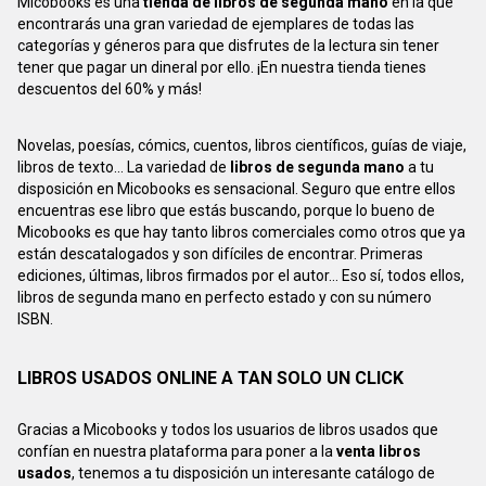
Micobooks es una
tienda de libros de segunda mano
en la que
encontrarás una gran variedad de ejemplares de todas las
categorías y géneros para que disfrutes de la lectura sin tener
tener que pagar un dineral por ello. ¡En nuestra tienda tienes
descuentos del 60% y más!
Novelas, poesías, cómics, cuentos, libros científicos, guías de viaje,
libros de texto... La variedad de
libros de segunda mano
a tu
disposición en Micobooks es sensacional. Seguro que entre ellos
encuentras ese libro que estás buscando, porque lo bueno de
Micobooks es que hay tanto libros comerciales como otros que ya
están descatalogados y son difíciles de encontrar. Primeras
ediciones, últimas, libros firmados por el autor... Eso sí, todos ellos,
libros de segunda mano en perfecto estado y con su número
ISBN.
LIBROS USADOS ONLINE A TAN SOLO UN CLICK
Gracias a Micobooks y todos los usuarios de libros usados que
confían en nuestra plataforma para poner a la
venta libros
usados
, tenemos a tu disposición un interesante catálogo de