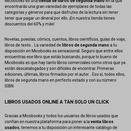
Micobooks es una
tienda de libros de segunda mano
en la que
encontrarás una gran variedad de ejemplares de todas las
categorías y géneros para que disfrutes de la lectura sin tener
tener que pagar un dineral por ello. ¡En nuestra tienda tienes
descuentos del 60% y más!
Novelas, poesías, cómics, cuentos, libros científicos, guías de viaje,
libros de texto... La variedad de
libros de segunda mano
a tu
disposición en Micobooks es sensacional. Seguro que entre ellos
encuentras ese libro que estás buscando, porque lo bueno de
Micobooks es que hay tanto libros comerciales como otros que ya
están descatalogados y son difíciles de encontrar. Primeras
ediciones, últimas, libros firmados por el autor... Eso sí, todos ellos,
libros de segunda mano en perfecto estado y con su número
ISBN.
LIBROS USADOS ONLINE A TAN SOLO UN CLICK
Gracias a Micobooks y todos los usuarios de libros usados que
confían en nuestra plataforma para poner a la
venta libros
usados
, tenemos a tu disposición un interesante catálogo de