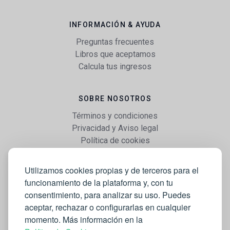
INFORMACIÓN & AYUDA
Preguntas frecuentes
Libros que aceptamos
Calcula tus ingresos
SOBRE NOSOTROS
Términos y condiciones
Privacidad y Aviso legal
Política de cookies
Utilizamos cookies propias y de terceros para el
WEB
funcionamiento de la plataforma y, con tu
Vender libros
consentimiento, para analizar su uso. Puedes
Mi cuenta
aceptar, rechazar o configurarlas en cualquier
Comprar libros
momento. Más información en la
Blog