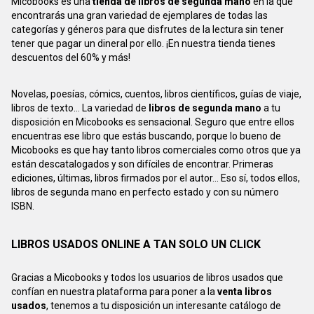
Micobooks es una
tienda de libros de segunda mano
en la que
encontrarás una gran variedad de ejemplares de todas las
categorías y géneros para que disfrutes de la lectura sin tener
tener que pagar un dineral por ello. ¡En nuestra tienda tienes
descuentos del 60% y más!
Novelas, poesías, cómics, cuentos, libros científicos, guías de viaje,
libros de texto... La variedad de
libros de segunda mano
a tu
disposición en Micobooks es sensacional. Seguro que entre ellos
encuentras ese libro que estás buscando, porque lo bueno de
Micobooks es que hay tanto libros comerciales como otros que ya
están descatalogados y son difíciles de encontrar. Primeras
ediciones, últimas, libros firmados por el autor... Eso sí, todos ellos,
libros de segunda mano en perfecto estado y con su número
ISBN.
LIBROS USADOS ONLINE A TAN SOLO UN CLICK
Gracias a Micobooks y todos los usuarios de libros usados que
confían en nuestra plataforma para poner a la
venta libros
usados
, tenemos a tu disposición un interesante catálogo de