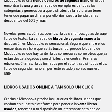
Micobooks es una
tienda de libros de segunda mano
en la que
encontrarás una gran variedad de ejemplares de todas las
categorías y géneros para que disfrutes de la lectura sin tener
tener que pagar un dineral por ello. ¡En nuestra tienda tienes
descuentos del 60% y más!
Novelas, poesías, cómics, cuentos, libros científicos, guías de viaje,
libros de texto... La variedad de
libros de segunda mano
a tu
disposición en Micobooks es sensacional. Seguro que entre ellos
encuentras ese libro que estás buscando, porque lo bueno de
Micobooks es que hay tanto libros comerciales como otros que ya
están descatalogados y son difíciles de encontrar. Primeras
ediciones, últimas, libros firmados por el autor... Eso sí, todos ellos,
libros de segunda mano en perfecto estado y con su número
ISBN.
LIBROS USADOS ONLINE A TAN SOLO UN CLICK
Gracias a Micobooks y todos los usuarios de libros usados que
confían en nuestra plataforma para poner a la
venta libros
usados
, tenemos a tu disposición un interesante catálogo de