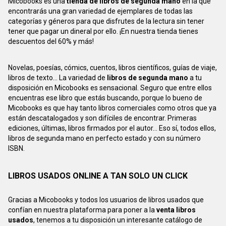
Micobooks es una
tienda de libros de segunda mano
en la que
encontrarás una gran variedad de ejemplares de todas las
categorías y géneros para que disfrutes de la lectura sin tener
tener que pagar un dineral por ello. ¡En nuestra tienda tienes
descuentos del 60% y más!
Novelas, poesías, cómics, cuentos, libros científicos, guías de viaje,
libros de texto... La variedad de
libros de segunda mano
a tu
disposición en Micobooks es sensacional. Seguro que entre ellos
encuentras ese libro que estás buscando, porque lo bueno de
Micobooks es que hay tanto libros comerciales como otros que ya
están descatalogados y son difíciles de encontrar. Primeras
ediciones, últimas, libros firmados por el autor... Eso sí, todos ellos,
libros de segunda mano en perfecto estado y con su número
ISBN.
LIBROS USADOS ONLINE A TAN SOLO UN CLICK
Gracias a Micobooks y todos los usuarios de libros usados que
confían en nuestra plataforma para poner a la
venta libros
usados
, tenemos a tu disposición un interesante catálogo de