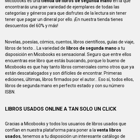
Micobooks es una
tienda de libros de segunda mano
en la que
encontrarás una gran variedad de ejemplares de todas las
categorías y géneros para que disfrutes de la lectura sin tener
tener que pagar un dineral por ello. ¡En nuestra tienda tienes
descuentos del 60% y más!
Novelas, poesías, cómics, cuentos, libros científicos, guías de viaje,
libros de texto... La variedad de
libros de segunda mano
a tu
disposición en Micobooks es sensacional. Seguro que entre ellos
encuentras ese libro que estás buscando, porque lo bueno de
Micobooks es que hay tanto libros comerciales como otros que ya
están descatalogados y son difíciles de encontrar. Primeras
ediciones, últimas, libros firmados por el autor... Eso sí, todos ellos,
libros de segunda mano en perfecto estado y con su número
ISBN.
LIBROS USADOS ONLINE A TAN SOLO UN CLICK
Gracias a Micobooks y todos los usuarios de libros usados que
confían en nuestra plataforma para poner a la
venta libros
usados
, tenemos a tu disposición un interesante catálogo de