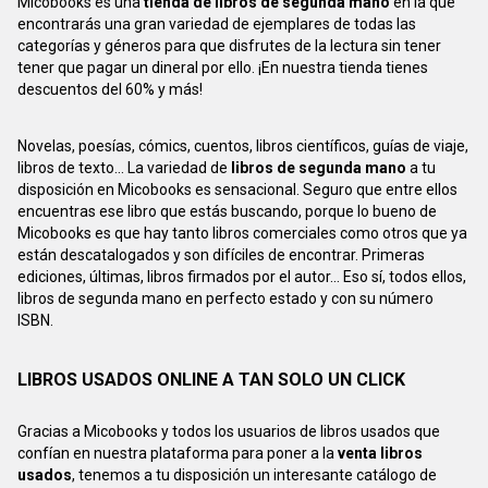
Micobooks es una
tienda de libros de segunda mano
en la que
encontrarás una gran variedad de ejemplares de todas las
categorías y géneros para que disfrutes de la lectura sin tener
tener que pagar un dineral por ello. ¡En nuestra tienda tienes
descuentos del 60% y más!
Novelas, poesías, cómics, cuentos, libros científicos, guías de viaje,
libros de texto... La variedad de
libros de segunda mano
a tu
disposición en Micobooks es sensacional. Seguro que entre ellos
encuentras ese libro que estás buscando, porque lo bueno de
Micobooks es que hay tanto libros comerciales como otros que ya
están descatalogados y son difíciles de encontrar. Primeras
ediciones, últimas, libros firmados por el autor... Eso sí, todos ellos,
libros de segunda mano en perfecto estado y con su número
ISBN.
LIBROS USADOS ONLINE A TAN SOLO UN CLICK
Gracias a Micobooks y todos los usuarios de libros usados que
confían en nuestra plataforma para poner a la
venta libros
usados
, tenemos a tu disposición un interesante catálogo de