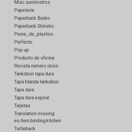
Misc suministros
Papelería
Paperback Bunko
Paperback Shinsho
Peine_de_plastico
Perfecto
Pop up
Producto de oficina
Revista número único
Tankobon tapa dura
Tapa blanda tankobon
Tapa dura
Tapa dura espiral
Tarjetas
Translation missing:
es.item.binding.kitchen
Turtleback