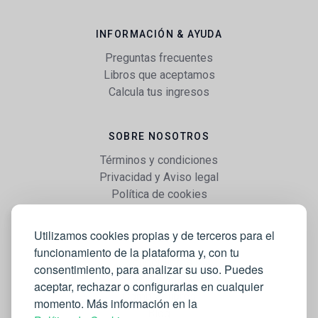
INFORMACIÓN & AYUDA
Preguntas frecuentes
Libros que aceptamos
Calcula tus ingresos
SOBRE NOSOTROS
Términos y condiciones
Privacidad y Aviso legal
Política de cookies
Utilizamos cookies propias y de terceros para el
WEB
funcionamiento de la plataforma y, con tu
Vender libros
consentimiento, para analizar su uso. Puedes
Mi cuenta
aceptar, rechazar o configurarlas en cualquier
Comprar libros
momento. Más información en la
Blog