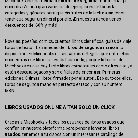
Micobooks es una
tienda de libros de segunda mano
en la que
encontrarás una gran variedad de ejemplares de todas las
categorías y géneros para que disfrutes de la lectura sin tener
tener que pagar un dineral por ello. ¡En nuestra tienda tienes
descuentos del 60% y más!
Novelas, poesías, cómics, cuentos, libros científicos, guías de viaje,
libros de texto... La variedad de
libros de segunda mano
a tu
disposición en Micobooks es sensacional. Seguro que entre ellos
encuentras ese libro que estás buscando, porque lo bueno de
Micobooks es que hay tanto libros comerciales como otros que ya
están descatalogados y son difíciles de encontrar. Primeras
ediciones, últimas, libros firmados por el autor... Eso sí, todos ellos,
libros de segunda mano en perfecto estado y con su número
ISBN.
LIBROS USADOS ONLINE A TAN SOLO UN CLICK
Gracias a Micobooks y todos los usuarios de libros usados que
confían en nuestra plataforma para poner a la
venta libros
usados
, tenemos a tu disposición un interesante catálogo de