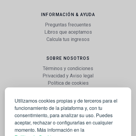
INFORMACIÓN & AYUDA
Preguntas frecuentes
Libros que aceptamos
Calcula tus ingresos
SOBRE NOSOTROS
Términos y condiciones
Privacidad y Aviso legal
Política de cookies
Utilizamos cookies propias y de terceros para el
WEB
funcionamiento de la plataforma y, con tu
Vender libros
consentimiento, para analizar su uso. Puedes
Mi cuenta
aceptar, rechazar o configurarlas en cualquier
Comprar libros
momento. Más información en la
Blog