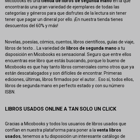
Micobooks es una
tienda de libros de segunda mano
en la que
encontrarás una gran variedad de ejemplares de todas las
categorías y géneros para que disfrutes de la lectura sin tener
tener que pagar un dineral por ello. ¡En nuestra tienda tienes
descuentos del 60% y más!
Novelas, poesías, cómics, cuentos, libros científicos, guías de viaje,
libros de texto... La variedad de
libros de segunda mano
a tu
disposición en Micobooks es sensacional. Seguro que entre ellos
encuentras ese libro que estás buscando, porque lo bueno de
Micobooks es que hay tanto libros comerciales como otros que ya
están descatalogados y son difíciles de encontrar. Primeras
ediciones, últimas, libros firmados por el autor... Eso sí, todos ellos,
libros de segunda mano en perfecto estado y con su número
ISBN.
LIBROS USADOS ONLINE A TAN SOLO UN CLICK
Gracias a Micobooks y todos los usuarios de libros usados que
confían en nuestra plataforma para poner a la
venta libros
usados
, tenemos a tu disposición un interesante catálogo de