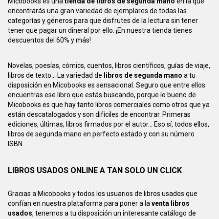
Micobooks es una
tienda de libros de segunda mano
en la que
encontrarás una gran variedad de ejemplares de todas las
categorías y géneros para que disfrutes de la lectura sin tener
tener que pagar un dineral por ello. ¡En nuestra tienda tienes
descuentos del 60% y más!
Novelas, poesías, cómics, cuentos, libros científicos, guías de viaje,
libros de texto... La variedad de
libros de segunda mano
a tu
disposición en Micobooks es sensacional. Seguro que entre ellos
encuentras ese libro que estás buscando, porque lo bueno de
Micobooks es que hay tanto libros comerciales como otros que ya
están descatalogados y son difíciles de encontrar. Primeras
ediciones, últimas, libros firmados por el autor... Eso sí, todos ellos,
libros de segunda mano en perfecto estado y con su número
ISBN.
LIBROS USADOS ONLINE A TAN SOLO UN CLICK
Gracias a Micobooks y todos los usuarios de libros usados que
confían en nuestra plataforma para poner a la
venta libros
usados
, tenemos a tu disposición un interesante catálogo de