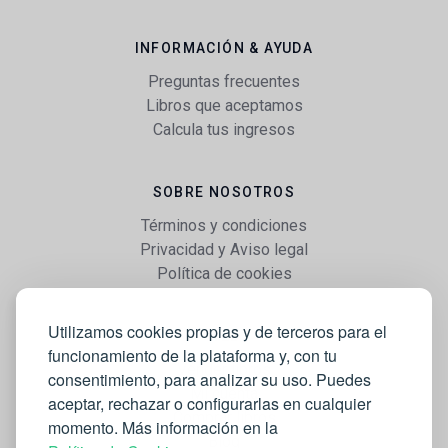
INFORMACIÓN & AYUDA
Preguntas frecuentes
Libros que aceptamos
Calcula tus ingresos
SOBRE NOSOTROS
Términos y condiciones
Privacidad y Aviso legal
Política de cookies
Utilizamos cookies propias y de terceros para el
WEB
funcionamiento de la plataforma y, con tu
Vender libros
consentimiento, para analizar su uso. Puedes
Mi cuenta
aceptar, rechazar o configurarlas en cualquier
Comprar libros
momento. Más información en la
Blog