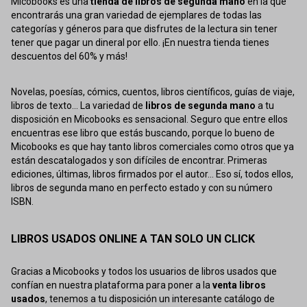
Micobooks es una
tienda de libros de segunda mano
en la que
encontrarás una gran variedad de ejemplares de todas las
categorías y géneros para que disfrutes de la lectura sin tener
tener que pagar un dineral por ello. ¡En nuestra tienda tienes
descuentos del 60% y más!
Novelas, poesías, cómics, cuentos, libros científicos, guías de viaje,
libros de texto... La variedad de
libros de segunda mano
a tu
disposición en Micobooks es sensacional. Seguro que entre ellos
encuentras ese libro que estás buscando, porque lo bueno de
Micobooks es que hay tanto libros comerciales como otros que ya
están descatalogados y son difíciles de encontrar. Primeras
ediciones, últimas, libros firmados por el autor... Eso sí, todos ellos,
libros de segunda mano en perfecto estado y con su número
ISBN.
LIBROS USADOS ONLINE A TAN SOLO UN CLICK
Gracias a Micobooks y todos los usuarios de libros usados que
confían en nuestra plataforma para poner a la
venta libros
usados
, tenemos a tu disposición un interesante catálogo de