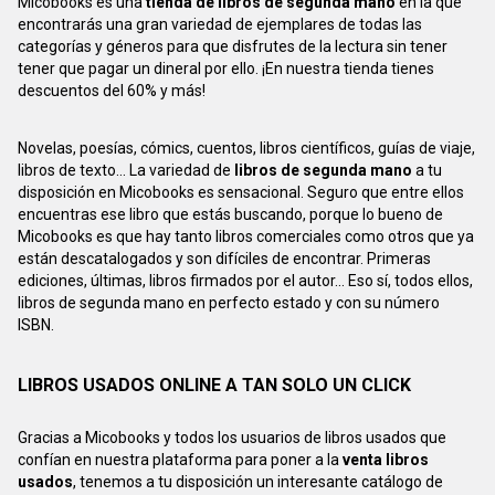
Micobooks es una
tienda de libros de segunda mano
en la que
encontrarás una gran variedad de ejemplares de todas las
categorías y géneros para que disfrutes de la lectura sin tener
tener que pagar un dineral por ello. ¡En nuestra tienda tienes
descuentos del 60% y más!
Novelas, poesías, cómics, cuentos, libros científicos, guías de viaje,
libros de texto... La variedad de
libros de segunda mano
a tu
disposición en Micobooks es sensacional. Seguro que entre ellos
encuentras ese libro que estás buscando, porque lo bueno de
Micobooks es que hay tanto libros comerciales como otros que ya
están descatalogados y son difíciles de encontrar. Primeras
ediciones, últimas, libros firmados por el autor... Eso sí, todos ellos,
libros de segunda mano en perfecto estado y con su número
ISBN.
LIBROS USADOS ONLINE A TAN SOLO UN CLICK
Gracias a Micobooks y todos los usuarios de libros usados que
confían en nuestra plataforma para poner a la
venta libros
usados
, tenemos a tu disposición un interesante catálogo de