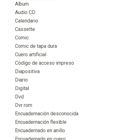
Album
Audio CD
Calendario
Cassette
Comic
Comic de tapa dura
Cuero artificial
Código de acceso impreso
Diapositiva
Diario
Digital
Dvd
Dvr rom
Encuadernación desconocida
Encuadernación flexible
Encuadernado en anillo
Encuadernado en cuero