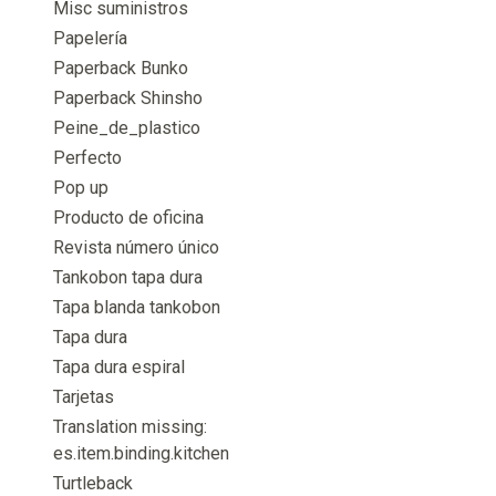
Misc suministros
Papelería
Paperback Bunko
Paperback Shinsho
Peine_de_plastico
Perfecto
Pop up
Producto de oficina
Revista número único
Tankobon tapa dura
Tapa blanda tankobon
Tapa dura
Tapa dura espiral
Tarjetas
Translation missing:
es.item.binding.kitchen
Turtleback