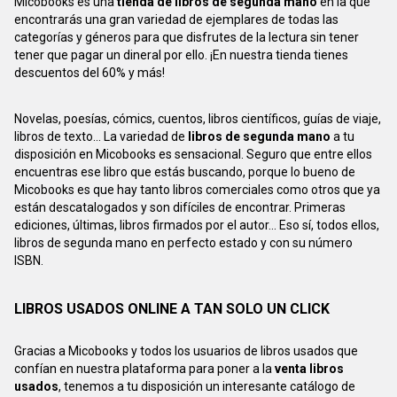
Micobooks es una
tienda de libros de segunda mano
en la que
encontrarás una gran variedad de ejemplares de todas las
categorías y géneros para que disfrutes de la lectura sin tener
tener que pagar un dineral por ello. ¡En nuestra tienda tienes
descuentos del 60% y más!
Novelas, poesías, cómics, cuentos, libros científicos, guías de viaje,
libros de texto... La variedad de
libros de segunda mano
a tu
disposición en Micobooks es sensacional. Seguro que entre ellos
encuentras ese libro que estás buscando, porque lo bueno de
Micobooks es que hay tanto libros comerciales como otros que ya
están descatalogados y son difíciles de encontrar. Primeras
ediciones, últimas, libros firmados por el autor... Eso sí, todos ellos,
libros de segunda mano en perfecto estado y con su número
ISBN.
LIBROS USADOS ONLINE A TAN SOLO UN CLICK
Gracias a Micobooks y todos los usuarios de libros usados que
confían en nuestra plataforma para poner a la
venta libros
usados
, tenemos a tu disposición un interesante catálogo de